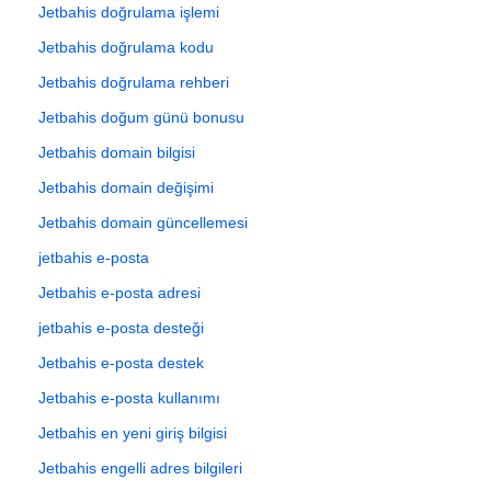
Jetbahis doğrulama işlemi
Jetbahis doğrulama kodu
Jetbahis doğrulama rehberi
Jetbahis doğum günü bonusu
Jetbahis domain bilgisi
Jetbahis domain değişimi
Jetbahis domain güncellemesi
jetbahis e-posta
Jetbahis e-posta adresi
jetbahis e-posta desteği
Jetbahis e-posta destek
Jetbahis e-posta kullanımı
Jetbahis en yeni giriş bilgisi
Jetbahis engelli adres bilgileri