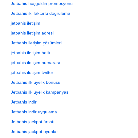
Jetbahis hoşgeldin promosyonu
Jetbahis iki faktörlü doğrulama
jetbahis iletişim
jetbahis iletişim adresi
Jetbahis iletişim çözümleri
jetbahis iletişim hattı
jetbahis iletişim numarası
jetbahis iletişim twitter
Jetbahis ilk üyelik bonusu
Jetbahis ilk üyelik kampanyası
Jetbahis indir
Jetbahis indir uygulama
Jetbahis jackpot fırsatı
Jetbahis jackpot oyunlar