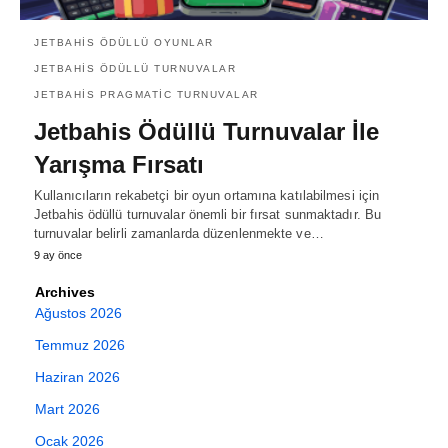
JETBAHIS ÖDÜLLÜ OYUNLAR
JETBAHIS ÖDÜLLÜ TURNUVALAR
JETBAHIS PRAGMATIC TURNUVALAR
Jetbahis Ödüllü Turnuvalar İle
Yarışma Fırsatı
Kullanıcıların rekabetçi bir oyun ortamına katılabilmesi için
Jetbahis ödüllü turnuvalar önemli bir fırsat sunmaktadır. Bu
turnuvalar belirli zamanlarda düzenlenmekte ve…
9 ay önce
Archives
Ağustos 2026
Temmuz 2026
Haziran 2026
Mart 2026
Ocak 2026