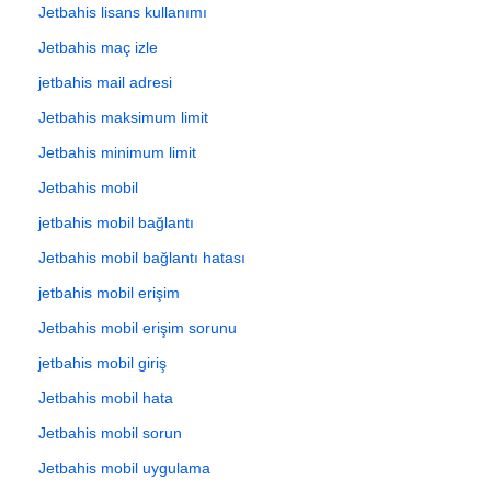
Jetbahis lisans kullanımı
Jetbahis maç izle
jetbahis mail adresi
Jetbahis maksimum limit
Jetbahis minimum limit
Jetbahis mobil
jetbahis mobil bağlantı
Jetbahis mobil bağlantı hatası
jetbahis mobil erişim
Jetbahis mobil erişim sorunu
jetbahis mobil giriş
Jetbahis mobil hata
Jetbahis mobil sorun
Jetbahis mobil uygulama