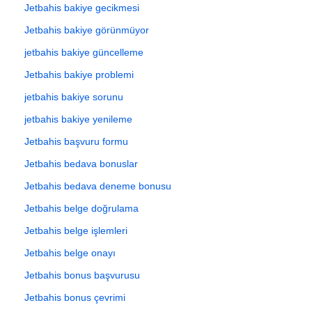
Jetbahis bakiye gecikmesi
Jetbahis bakiye görünmüyor
jetbahis bakiye güncelleme
Jetbahis bakiye problemi
jetbahis bakiye sorunu
jetbahis bakiye yenileme
Jetbahis başvuru formu
Jetbahis bedava bonuslar
Jetbahis bedava deneme bonusu
Jetbahis belge doğrulama
Jetbahis belge işlemleri
Jetbahis belge onayı
Jetbahis bonus başvurusu
Jetbahis bonus çevrimi