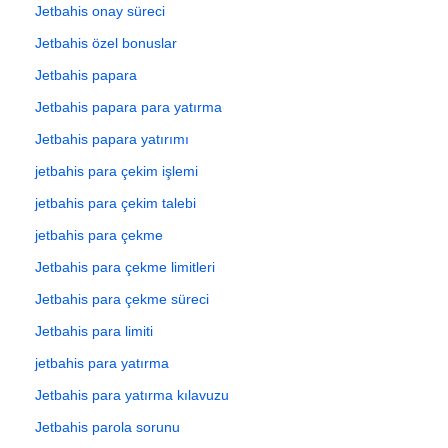
Jetbahis onay süreci
Jetbahis özel bonuslar
Jetbahis papara
Jetbahis papara para yatırma
Jetbahis papara yatırımı
jetbahis para çekim işlemi
jetbahis para çekim talebi
jetbahis para çekme
Jetbahis para çekme limitleri
Jetbahis para çekme süreci
Jetbahis para limiti
jetbahis para yatırma
Jetbahis para yatırma kılavuzu
Jetbahis parola sorunu