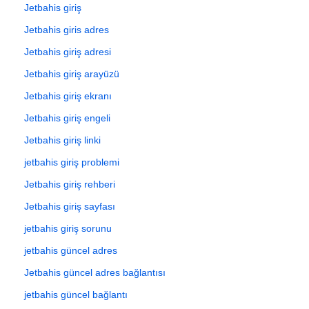
Jetbahis giriş
Jetbahis giris adres
Jetbahis giriş adresi
Jetbahis giriş arayüzü
Jetbahis giriş ekranı
Jetbahis giriş engeli
Jetbahis giriş linki
jetbahis giriş problemi
Jetbahis giriş rehberi
Jetbahis giriş sayfası
jetbahis giriş sorunu
jetbahis güncel adres
Jetbahis güncel adres bağlantısı
jetbahis güncel bağlantı