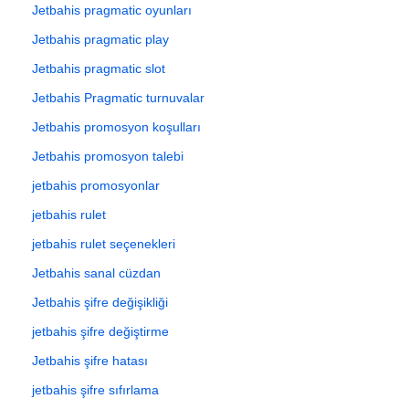
Jetbahis pragmatic oyunları
Jetbahis pragmatic play
Jetbahis pragmatic slot
Jetbahis Pragmatic turnuvalar
Jetbahis promosyon koşulları
Jetbahis promosyon talebi
jetbahis promosyonlar
jetbahis rulet
jetbahis rulet seçenekleri
Jetbahis sanal cüzdan
Jetbahis şifre değişikliği
jetbahis şifre değiştirme
Jetbahis şifre hatası
jetbahis şifre sıfırlama