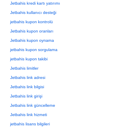
Jetbahis kredi kartı yatırımı
Jetbahis kullanıcı desteği
jetbahis kupon kontrolü
Jetbahis kupon oranları
Jetbahis kupon oynama
jetbahis kupon sorgulama
jetbahis kupon takibi
Jetbahis limitler
Jetbahis link adresi
Jetbahis link bilgisi
Jetbahis link girişi
Jetbahis link güncelleme
Jetbahis link hizmeti
jetbahis lisans bilgileri