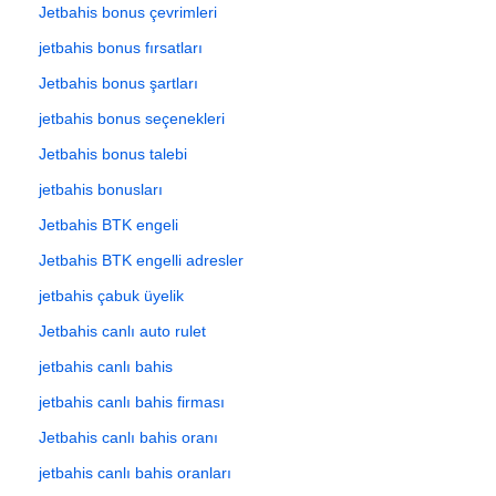
Jetbahis bonus çevrimleri
jetbahis bonus fırsatları
Jetbahis bonus şartları
jetbahis bonus seçenekleri
Jetbahis bonus talebi
jetbahis bonusları
Jetbahis BTK engeli
Jetbahis BTK engelli adresler
jetbahis çabuk üyelik
Jetbahis canlı auto rulet
jetbahis canlı bahis
jetbahis canlı bahis firması
Jetbahis canlı bahis oranı
jetbahis canlı bahis oranları