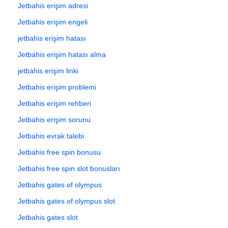
Jetbahis erişim adresi
Jetbahis erişim engeli
jetbahis erişim hatası
Jetbahis erişim hatası alma
jetbahis erişim linki
Jetbahis erişim problemi
Jetbahis erişim rehberi
Jetbahis erişim sorunu
Jetbahis evrak talebi
Jetbahis free spin bonusu
Jetbahis free spin slot bonusları
Jetbahis gates of olympus
Jetbahis gates of olympus slot
Jetbahis gates slot