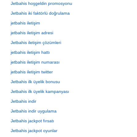
Jetbahis hoşgeldin promosyonu
Jetbahis iki faktörlü doğrulama
jetbahis iletişim
jetbahis iletişim adresi
Jetbahis iletişim çözümleri
jetbahis iletişim hattı
jetbahis iletişim numarası
jetbahis iletişim twitter
Jetbahis ilk üyelik bonusu
Jetbahis ilk üyelik kampanyası
Jetbahis indir
Jetbahis indir uygulama
Jetbahis jackpot fırsatı
Jetbahis jackpot oyunlar