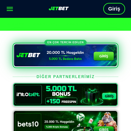
Giriş
Anasayfa
Jetbahis Giriş
Jetbahis Canlı Maç
Mobil Uygu
EN ÇOK TERCİH EDİLEN
DİĞER PARTNERLERİMİZ