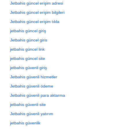
Jetbahis güncel erişim adresi
Jetbahis güncel erişim bilgileri
Jetbahis güncel erişim tıkla
jetbahis güncel giriş
Jetbahis güncel giris
jetbahis güncel link
jetbahis güncel site
jetbahis güvenli giriş
Jetbahis güvenli hizmetler
Jetbahis güvenli ödeme
Jetbahis güvenli para aktarma
jetbahis güvenli site
Jetbahis güvenli yatırım
jetbahis güvenlik