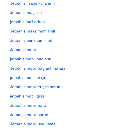
Jetbahis lisans kullanımı
Jetbahis maç izle
jetbahis mail adresi
Jetbahis maksimum limit
Jetbahis minimum limit
Jetbahis mobil
jetbahis mobil bağlantı
Jetbahis mobil bağlantı hatası
jetbahis mobil erişim
Jetbahis mobil erişim sorunu
jetbahis mobil giriş
Jetbahis mobil hata
Jetbahis mobil sorun
Jetbahis mobil uygulama