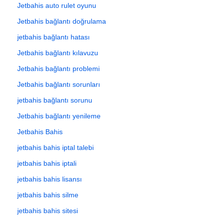
Jetbahis auto rulet oyunu
Jetbahis bağlantı doğrulama
jetbahis bağlantı hatası
Jetbahis bağlantı kılavuzu
Jetbahis bağlantı problemi
Jetbahis bağlantı sorunları
jetbahis bağlantı sorunu
Jetbahis bağlantı yenileme
Jetbahis Bahis
jetbahis bahis iptal talebi
jetbahis bahis iptali
jetbahis bahis lisansı
jetbahis bahis silme
jetbahis bahis sitesi