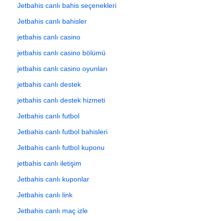
Jetbahis canlı bahis seçenekleri
Jetbahis canlı bahisler
jetbahis canlı casino
jetbahis canlı casino bölümü
jetbahis canlı casino oyunları
jetbahis canlı destek
jetbahis canlı destek hizmeti
Jetbahis canlı futbol
Jetbahis canlı futbol bahisleri
Jetbahis canlı futbol kuponu
jetbahis canlı iletişim
Jetbahis canlı kuponlar
Jetbahis canlı link
Jetbahis canlı maç izle