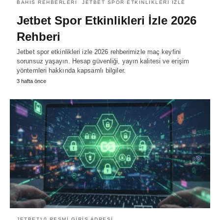
BAHIS REHBERLERI
JETBET SPOR ETKINLIKLERI IZLE
Jetbet Spor Etkinlikleri İzle 2026
Rehberi
Jetbet spor etkinlikleri izle 2026 rehberimizle maç keyfini
sorunsuz yaşayın. Hesap güvenliği, yayın kalitesi ve erişim
yöntemleri hakkında kapsamlı bilgiler.
3 hafta önce
JETBET10 RESMI GIRIŞ ADRESI