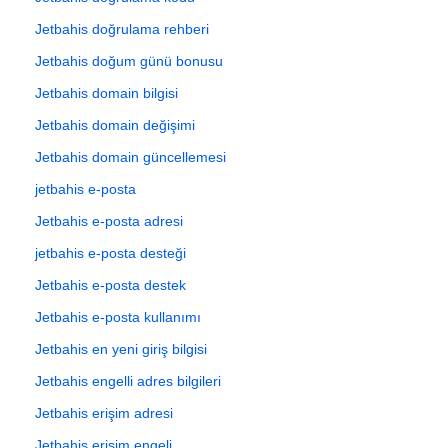
Jetbahis doğrulama rehberi
Jetbahis doğum günü bonusu
Jetbahis domain bilgisi
Jetbahis domain değişimi
Jetbahis domain güncellemesi
jetbahis e-posta
Jetbahis e-posta adresi
jetbahis e-posta desteği
Jetbahis e-posta destek
Jetbahis e-posta kullanımı
Jetbahis en yeni giriş bilgisi
Jetbahis engelli adres bilgileri
Jetbahis erişim adresi
Jetbahis erişim engeli