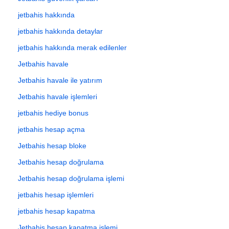
jetbahis hakkında
jetbahis hakkında detaylar
jetbahis hakkında merak edilenler
Jetbahis havale
Jetbahis havale ile yatırım
Jetbahis havale işlemleri
jetbahis hediye bonus
jetbahis hesap açma
Jetbahis hesap bloke
Jetbahis hesap doğrulama
Jetbahis hesap doğrulama işlemi
jetbahis hesap işlemleri
jetbahis hesap kapatma
Jetbahis hesap kapatma işlemi