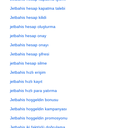
Jetbahis hesap kapatma talebi
Jetbahis hesap kilidi
jetbahis hesap oluşturma
jetbahis hesap onay
Jetbahis hesap onayı
Jetbahis hesap şifresi
jetbahis hesap silme
Jetbahis hızlı erişim
jetbahis hızlı kayıt
jetbahis hızlı para yatırma
Jetbahis hoşgeldin bonusu
Jetbahis hoşgeldin kampanyası
Jetbahis hoşgeldin promosyonu
Jetbahis iki faktörlü doğrulama