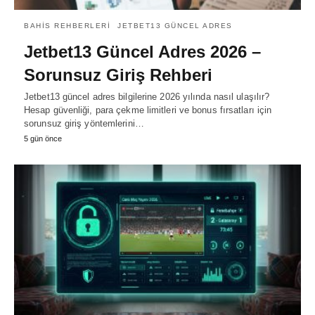
BAHIS REHBERLERI
JETBET13 GÜNCEL ADRES
Jetbet13 Güncel Adres 2026 –
Sorunsuz Giriş Rehberi
Jetbet13 güncel adres bilgilerine 2026 yılında nasıl ulaşılır?
Hesap güvenliği, para çekme limitleri ve bonus fırsatları için
sorunsuz giriş yöntemlerini…
5 gün önce