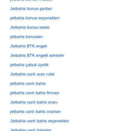
Jetbahis bonus şartları
jetbahis bonus seçenekleri
Jetbahis bonus talebi
jetbahis bonusları
Jetbahis BTK engeli
Jetbahis BTK engelli adresler
jetbahis çabuk üyelik
Jetbahis canlı auto rulet
jetbahis canlı bahis
jetbahis canlı bahis firması
Jetbahis canlı bahis oranı
jetbahis canlı bahis oranları
Jetbahis canlı bahis seçenekleri
Jetbahis canlı bahisler