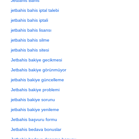
Jetbahis Bahis
jetbahis bahis iptal talebi
jetbahis bahis iptali
jetbahis bahis lisansı
jetbahis bahis silme
jetbahis bahis sitesi
Jetbahis bakiye gecikmesi
Jetbahis bakiye görünmüyor
jetbahis bakiye güncelleme
Jetbahis bakiye problemi
jetbahis bakiye sorunu
jetbahis bakiye yenileme
Jetbahis başvuru formu
Jetbahis bedava bonuslar