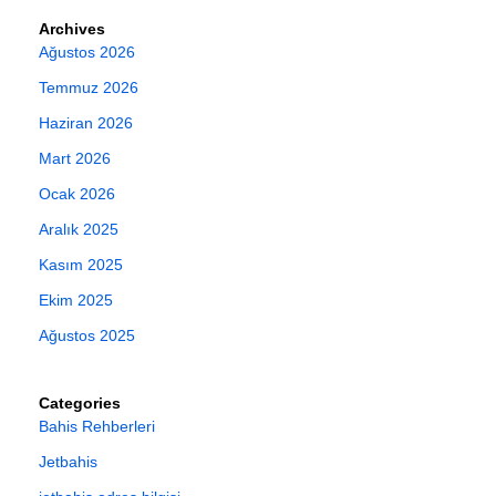
Archives
Ağustos 2026
Temmuz 2026
Haziran 2026
Mart 2026
Ocak 2026
Aralık 2025
Kasım 2025
Ekim 2025
Ağustos 2025
Categories
Bahis Rehberleri
Jetbahis