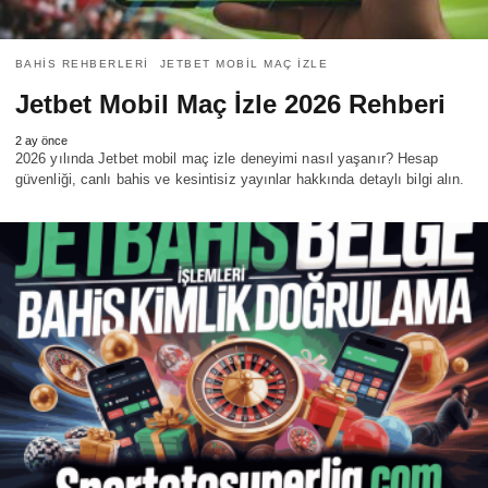
BAHIS REHBERLERI
JETBET MOBIL MAÇ IZLE
Jetbet Mobil Maç İzle 2026 Rehberi
2 ay önce
2026 yılında Jetbet mobil maç izle deneyimi nasıl yaşanır? Hesap
güvenliği, canlı bahis ve kesintisiz yayınlar hakkında detaylı bilgi alın.