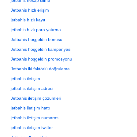
jetbahis hesap silme
Jetbahis hızlı erişim
jetbahis hızlı kayıt
jetbahis hızlı para yatırma
Jetbahis hoşgeldin bonusu
Jetbahis hoşgeldin kampanyası
Jetbahis hoşgeldin promosyonu
Jetbahis iki faktörlü doğrulama
jetbahis iletişim
jetbahis iletişim adresi
Jetbahis iletişim çözümleri
jetbahis iletişim hattı
jetbahis iletişim numarası
jetbahis iletişim twitter