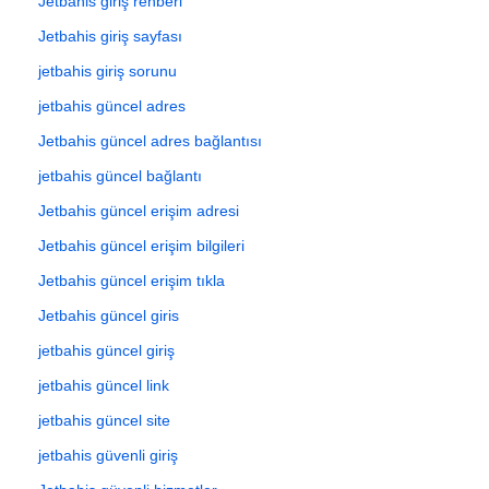
Jetbahis giriş rehberi
Jetbahis giriş sayfası
jetbahis giriş sorunu
jetbahis güncel adres
Jetbahis güncel adres bağlantısı
jetbahis güncel bağlantı
Jetbahis güncel erişim adresi
Jetbahis güncel erişim bilgileri
Jetbahis güncel erişim tıkla
Jetbahis güncel giris
jetbahis güncel giriş
jetbahis güncel link
jetbahis güncel site
jetbahis güvenli giriş