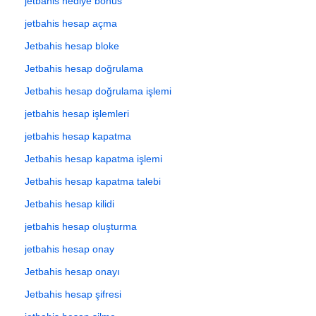
jetbahis hediye bonus
jetbahis hesap açma
Jetbahis hesap bloke
Jetbahis hesap doğrulama
Jetbahis hesap doğrulama işlemi
jetbahis hesap işlemleri
jetbahis hesap kapatma
Jetbahis hesap kapatma işlemi
Jetbahis hesap kapatma talebi
Jetbahis hesap kilidi
jetbahis hesap oluşturma
jetbahis hesap onay
Jetbahis hesap onayı
Jetbahis hesap şifresi