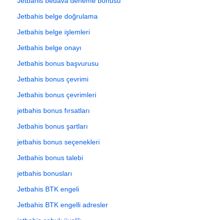
Jetbahis bedava deneme bonusu
Jetbahis belge doğrulama
Jetbahis belge işlemleri
Jetbahis belge onayı
Jetbahis bonus başvurusu
Jetbahis bonus çevrimi
Jetbahis bonus çevrimleri
jetbahis bonus fırsatları
Jetbahis bonus şartları
jetbahis bonus seçenekleri
Jetbahis bonus talebi
jetbahis bonusları
Jetbahis BTK engeli
Jetbahis BTK engelli adresler