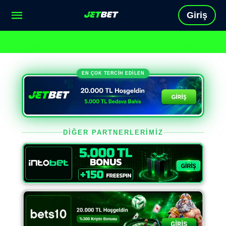
Giriş
Anasayfa
Jetbahis Giriş
Jetbahis Canlı Maç
Mobil Uygu
EN ÇOK TERCİH EDİLEN
DİĞER PARTNERLERİMİZ