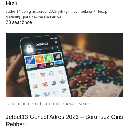
Hızlı
Jetbet14 son giriş adresi 2026 yılı için nasıl bulunur? Hesap
güvenliği, para çekme limitleri ve…
23 saat önce
BAHIS REHBERLERI
JETBET13 GÜNCEL ADRES
Jetbet13 Güncel Adres 2026 – Sorunsuz Giriş
Rehberi