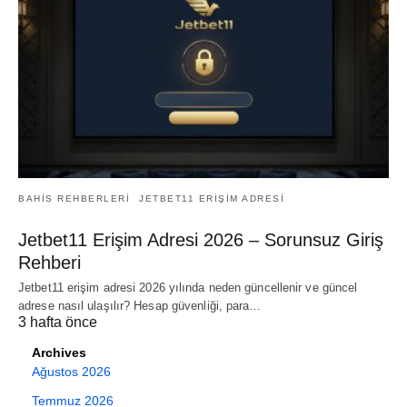
BAHIS REHBERLERI
JETBET11 ERIŞIM ADRESI
Jetbet11 Erişim Adresi 2026 – Sorunsuz Giriş
Rehberi
Jetbet11 erişim adresi 2026 yılında neden güncellenir ve güncel
adrese nasıl ulaşılır? Hesap güvenliği, para…
3 hafta önce
Archives
Ağustos 2026
Temmuz 2026