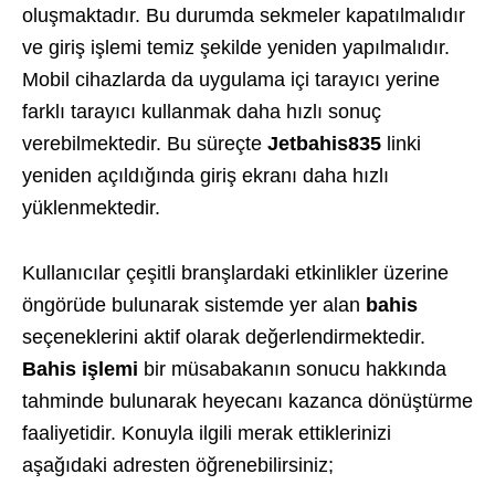
oluşmaktadır. Bu durumda sekmeler kapatılmalıdır
ve giriş işlemi temiz şekilde yeniden yapılmalıdır.
Mobil cihazlarda da uygulama içi tarayıcı yerine
farklı tarayıcı kullanmak daha hızlı sonuç
verebilmektedir. Bu süreçte
Jetbahis835
linki
yeniden açıldığında giriş ekranı daha hızlı
yüklenmektedir.
Kullanıcılar çeşitli branşlardaki etkinlikler üzerine
öngörüde bulunarak sistemde yer alan
bahis
seçeneklerini aktif olarak değerlendirmektedir.
Bahis işlemi
bir müsabakanın sonucu hakkında
tahminde bulunarak heyecanı kazanca dönüştürme
faaliyetidir. Konuyla ilgili merak ettiklerinizi
aşağıdaki adresten öğrenebilirsiniz;