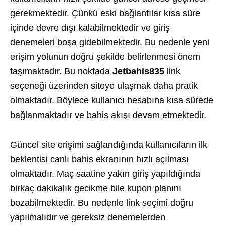
gerekmektedir. Çünkü eski bağlantılar kısa süre
içinde devre dışı kalabilmektedir ve giriş
denemeleri boşa gidebilmektedir. Bu nedenle yeni
erişim yolunun doğru şekilde belirlenmesi önem
taşımaktadır. Bu noktada
Jetbahis835
link
seçeneği üzerinden siteye ulaşmak daha pratik
olmaktadır. Böylece kullanıcı hesabına kısa sürede
bağlanmaktadır ve bahis akışı devam etmektedir.
Güncel site erişimi sağlandığında kullanıcıların ilk
beklentisi canlı bahis ekranının hızlı açılması
olmaktadır. Maç saatine yakın giriş yapıldığında
birkaç dakikalık gecikme bile kupon planını
bozabilmektedir. Bu nedenle link seçimi doğru
yapılmalıdır ve gereksiz denemelerden