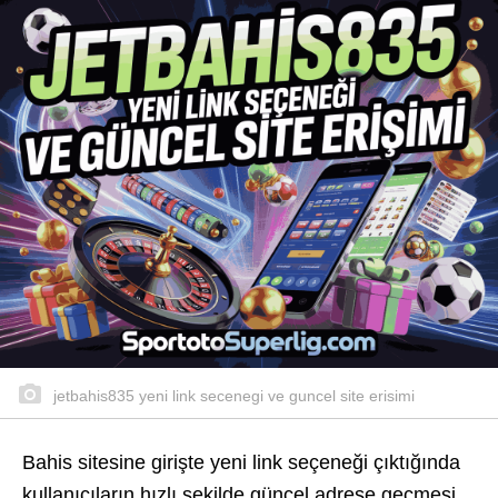
jetbahis835 yeni link secenegi ve guncel site erisimi
Bahis sitesine girişte yeni link seçeneği çıktığında
kullanıcıların hızlı şekilde güncel adrese geçmesi