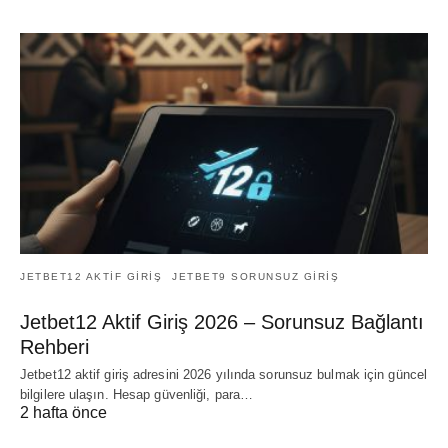
JETBET12 AKTIF GIRIŞ
JETBET9 SORUNSUZ GIRIŞ
Jetbet12 Aktif Giriş 2026 – Sorunsuz Bağlantı
Rehberi
Jetbet12 aktif giriş adresini 2026 yılında sorunsuz bulmak için güncel
bilgilere ulaşın. Hesap güvenliği, para…
2 hafta önce