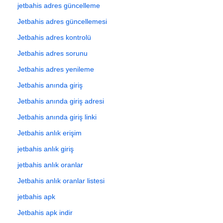
jetbahis adres güncelleme
Jetbahis adres güncellemesi
Jetbahis adres kontrolü
Jetbahis adres sorunu
Jetbahis adres yenileme
Jetbahis anında giriş
Jetbahis anında giriş adresi
Jetbahis anında giriş linki
Jetbahis anlık erişim
jetbahis anlık giriş
jetbahis anlık oranlar
Jetbahis anlık oranlar listesi
jetbahis apk
Jetbahis apk indir