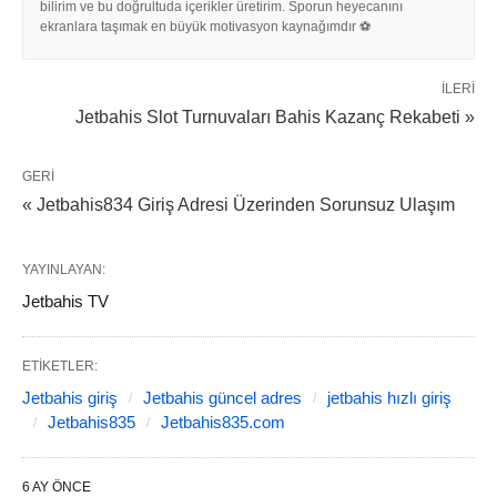
bilirim ve bu doğrultuda içerikler üretirim. Sporun heyecanını
ekranlara taşımak en büyük motivasyon kaynağımdır ⚽
İLERI
Jetbahis Slot Turnuvaları Bahis Kazanç Rekabeti »
GERI
« Jetbahis834 Giriş Adresi Üzerinden Sorunsuz Ulaşım
YAYINLAYAN:
Jetbahis TV
ETIKETLER:
Jetbahis giriş
Jetbahis güncel adres
jetbahis hızlı giriş
Jetbahis835
Jetbahis835.com
6 AY ÖNCE