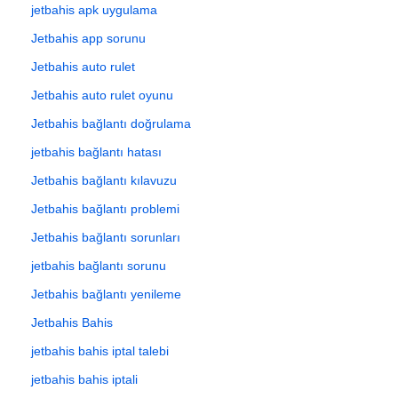
jetbahis apk uygulama
Jetbahis app sorunu
Jetbahis auto rulet
Jetbahis auto rulet oyunu
Jetbahis bağlantı doğrulama
jetbahis bağlantı hatası
Jetbahis bağlantı kılavuzu
Jetbahis bağlantı problemi
Jetbahis bağlantı sorunları
jetbahis bağlantı sorunu
Jetbahis bağlantı yenileme
Jetbahis Bahis
jetbahis bahis iptal talebi
jetbahis bahis iptali