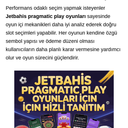
Performans odaklı seçim yapmak isteyenler
Jetbahis pragmatic play oyunları
sayesinde
oyun içi mekanikleri daha iyi analiz ederek doğru
slot seçimleri yapabilir. Her oyunun kendine özgü
sembol yapısı ve ödeme düzeni olması
kullanıcıların daha planlı karar vermesine yardımcı
olur ve oyun sürecini güçlendirir.