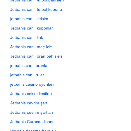
Jetbahis canlı futbol kuponu
jetbahis canlı iletişim
Jetbahis canlı kuponlar
Jetbahis canlı link
Jetbahis canlı maç izle
Jetbahis canlı oran bahisleri
jetbahis canlı oranlar
jetbahis canlı rulet
jetbahis casino oyunları
Jetbahis çekim limitleri
Jetbahis çevrim şartı
Jetbahis çevrim şartları
Jetbahis Curacao lisansı
jetbahis deneme bonusu