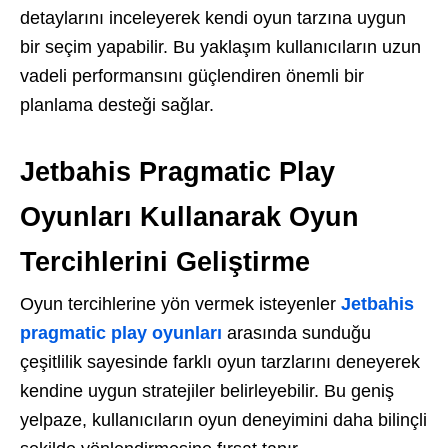
detaylarını inceleyerek kendi oyun tarzına uygun
bir seçim yapabilir. Bu yaklaşım kullanıcıların uzun
vadeli performansını güçlendiren önemli bir
planlama desteği sağlar.
Jetbahis Pragmatic Play
Oyunları Kullanarak Oyun
Tercihlerini Geliştirme
Oyun tercihlerine yön vermek isteyenler
Jetbahis
pragmatic play oyunları
arasında sunduğu
çeşitlilik sayesinde farklı oyun tarzlarını deneyerek
kendine uygun stratejiler belirleyebilir. Bu geniş
yelpaze, kullanıcıların oyun deneyimini daha bilinçli