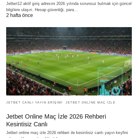
Jetbet12 aktif giriş adresini 2026 yılında sorunsuz bulmak için güncel
bilgilere ulaşın. Hesap güvenliği, para…
2 hafta önce
JETBET CANLI YAYIN ERIŞIMI
JETBET ONLINE MAÇ IZLE
Jetbet Online Maç İzle 2026 Rehberi
Kesintisiz Canlı
Jetbet online maç izle 2026 rehberi ile kesintisiz canlı yayın keyfini