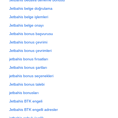
Jetbahis belge doğrulama
Jetbahis belge işlemleri
Jetbahis belge onayı
Jetbahis bonus başvurusu
Jetbahis bonus çevrimi
Jetbahis bonus çevrimleri
jetbahis bonus fırsatları
Jetbahis bonus şartları
jetbahis bonus seçenekleri
Jetbahis bonus talebi
jetbahis bonusları
Jetbahis BTK engeli
Jetbahis BTK engelli adresler
jetbahis çabuk üyelik