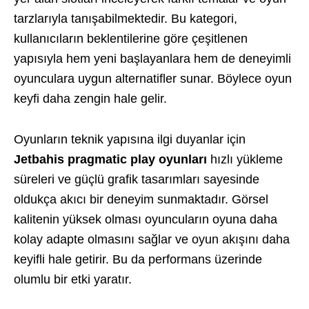
tarzlarıyla tanışabilmektedir. Bu kategori,
kullanıcıların beklentilerine göre çeşitlenen
yapısıyla hem yeni başlayanlara hem de deneyimli
oyunculara uygun alternatifler sunar. Böylece oyun
keyfi daha zengin hale gelir.
Oyunların teknik yapısına ilgi duyanlar için
Jetbahis pragmatic play oyunları
hızlı yükleme
süreleri ve güçlü grafik tasarımları sayesinde
oldukça akıcı bir deneyim sunmaktadır. Görsel
kalitenin yüksek olması oyuncuların oyuna daha
kolay adapte olmasını sağlar ve oyun akışını daha
keyifli hale getirir. Bu da performans üzerinde
olumlu bir etki yaratır.