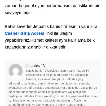
zamanda genel oyun performansını da istikrarlı bir
seviyeye taşır.
Bahis severler Jetbahis bahis firmasının yanı sıra
Casher Giriş Adresi
linki ile ulaşım
yapabilirsiniz.Hizmet kalitesi aynı kalır ama belki
kazançlarınız artabilir dikkat edin.
Jetbahis TV
Ben Jetbahis TV izleyicisi, sitenin canlı maç ve TV
içeriklerini kullanıcılarla buluşturan bir yayıncıyım.
Amacım, spor severlere güncel Jetbahis giriş
adreslerini, canlı maç izleme imkanlarını ve platformun sunduğu
avantajları en doğru şekilde aktarmaktır. Her gün, futbol, basketbol ve
diğer spor dallarındaki önemli karşılaşmaların yayın bilgilerini
paylaşırım. Jetbahis TV’nin yüksek çözünürlüklü yayın özelliklerini ve
canlı bahis entegrasyonunu takipçilerime tanıtırım. Platformun
sunduğu geniş lig ve spor yelpazesini detaylı olarak inceler,