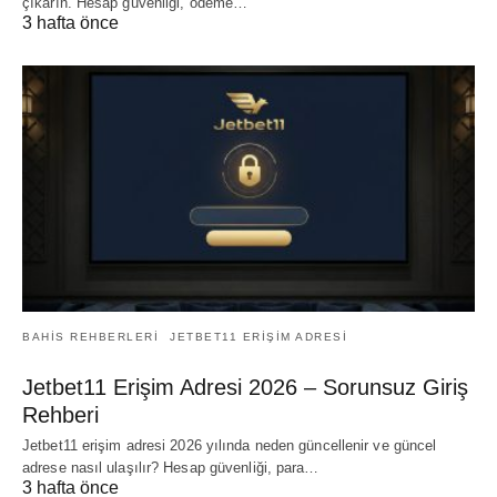
çıkarın. Hesap güvenliği, ödeme…
3 hafta önce
BAHIS REHBERLERI
JETBET11 ERIŞIM ADRESI
Jetbet11 Erişim Adresi 2026 – Sorunsuz Giriş
Rehberi
Jetbet11 erişim adresi 2026 yılında neden güncellenir ve güncel
adrese nasıl ulaşılır? Hesap güvenliği, para…
3 hafta önce