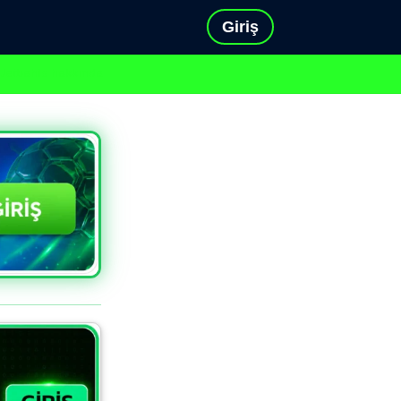
Giriş
Jetbahis hakkında