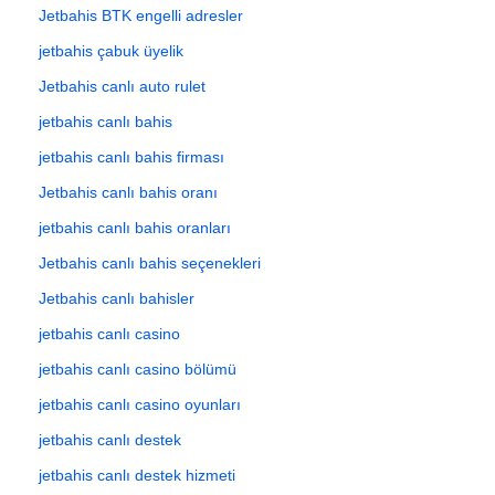
Jetbahis BTK engelli adresler
jetbahis çabuk üyelik
Jetbahis canlı auto rulet
jetbahis canlı bahis
jetbahis canlı bahis firması
Jetbahis canlı bahis oranı
jetbahis canlı bahis oranları
Jetbahis canlı bahis seçenekleri
Jetbahis canlı bahisler
jetbahis canlı casino
jetbahis canlı casino bölümü
jetbahis canlı casino oyunları
jetbahis canlı destek
jetbahis canlı destek hizmeti