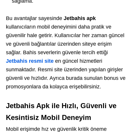
sağlama.
Bu avantajlar sayesinde
Jetbahis apk
kullanıcıların mobil deneyimini daha pratik ve
güvenilir hale getirir. Kullanıcılar her zaman güncel
ve güvenli bağlantılar üzerinden siteye erişim
sağlar.
Bahis severlerin güvenle tercih ettiği
Jetbahis resmi site
en güncel hizmetleri
sunmaktadır. Resmi site üzerinden yapılan girişler
güvenli ve hızlıdır. Ayrıca burada sunulan bonus ve
promosyonlara da kolayca erişebilirsiniz.
Jetbahis Apk ile Hızlı, Güvenli ve
Kesintisiz Mobil Deneyim
Mobil erişimde hız ve güvenlik kritik öneme