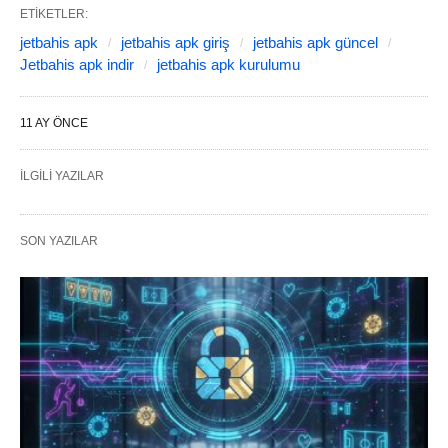
ETIKETLER:
jetbahis apk
jetbahis apk giriş
jetbahis apk güncel
Jetbahis apk indir
jetbahis apk kurulumu
11 AY ÖNCE
İLGILI YAZILAR
SON YAZILAR