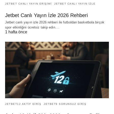
JETBET CANLI YAYIN ERIŞIMI
JETBET CANLI YAYIN IZLE
Jetbet Canlı Yayın İzle 2026 Rehberi
Jetbet canlı yayın izle 2026 rehberi ile futboldan basketbola birçok
spor etkinliğini ücretsiz takip edin.…
1 hafta önce
JETBET12 AKTIF GIRIŞ
JETBET9 SORUNSUZ GIRIŞ