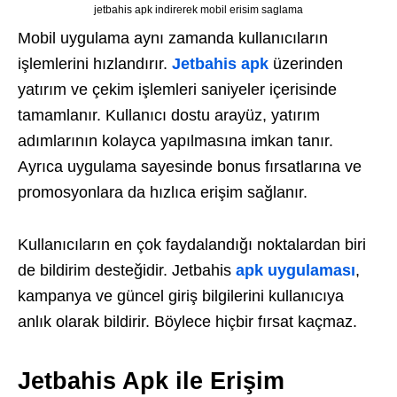
jetbahis apk indirerek mobil erisim saglama
Mobil uygulama aynı zamanda kullanıcıların
işlemlerini hızlandırır.
Jetbahis apk
üzerinden
yatırım ve çekim işlemleri saniyeler içerisinde
tamamlanır. Kullanıcı dostu arayüz, yatırım
adımlarının kolayca yapılmasına imkan tanır.
Ayrıca uygulama sayesinde bonus fırsatlarına ve
promosyonlara da hızlıca erişim sağlanır.
Kullanıcıların en çok faydalandığı noktalardan biri
de bildirim desteğidir. Jetbahis
apk uygulaması
,
kampanya ve güncel giriş bilgilerini kullanıcıya
anlık olarak bildirir. Böylece hiçbir fırsat kaçmaz.
Jetbahis Apk ile Erişim