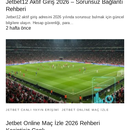
Jetbet12 Aktif Giriş 2026 – Sorunsuz Bağlantı
Rehberi
Jetbet12 aktif giriş adresini 2026 yılında sorunsuz bulmak için güncel
bilgilere ulaşın. Hesap güvenliği, para…
2 hafta önce
JETBET CANLI YAYIN ERIŞIMI
JETBET ONLINE MAÇ IZLE
Jetbet Online Maç İzle 2026 Rehberi