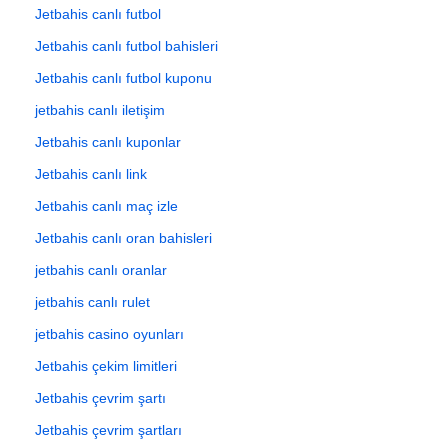
Jetbahis canlı futbol
Jetbahis canlı futbol bahisleri
Jetbahis canlı futbol kuponu
jetbahis canlı iletişim
Jetbahis canlı kuponlar
Jetbahis canlı link
Jetbahis canlı maç izle
Jetbahis canlı oran bahisleri
jetbahis canlı oranlar
jetbahis canlı rulet
jetbahis casino oyunları
Jetbahis çekim limitleri
Jetbahis çevrim şartı
Jetbahis çevrim şartları