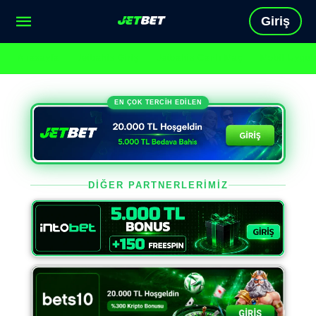
Giriş
Anasayfa
Jetbahis Giriş
Jetbahis Canlı Maç
Mobil Uygu
EN ÇOK TERCİH EDİLEN
DİĞER PARTNERLERİMİZ