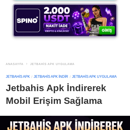
ANASAYFA
JETBAHIS APK UYGULAMA
JETBAHIS APK
JETBAHIS APK INDIR
JETBAHIS APK UYGULAMA
Jetbahis Apk İndirerek
Mobil Erişim Sağlama